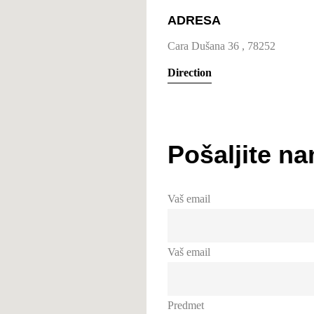
ADRESA
Cara Dušana 36 , 78252
Direction
Pošaljite n
Vaš email
Vaš email
Predmet