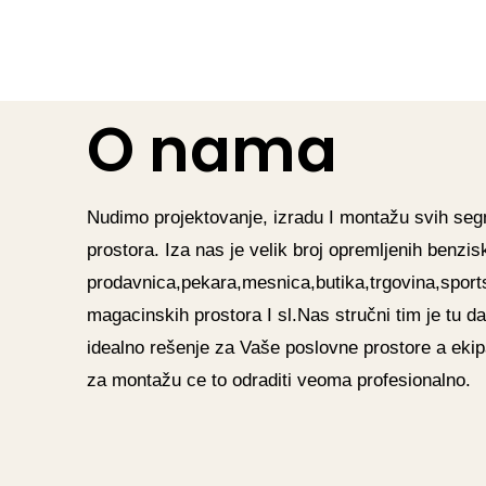
O nama
Nudimo projektovanje, izradu I montažu svih se
prostora. Iza nas je velik broj opremljenih benzis
prodavnica,pekara,mesnica,butika,trgovina,sports
magacinskih prostora I sl.Nas stručni tim je tu 
idealno rešenje za Vaše poslovne prostore a eki
za montažu ce to odraditi veoma profesionalno.