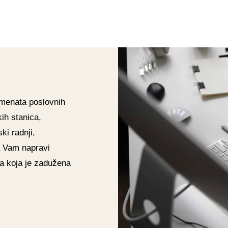
gmenata poslovnih
kih stanica,
ki radnji,
da Vam napravi
pa koja je zadužena